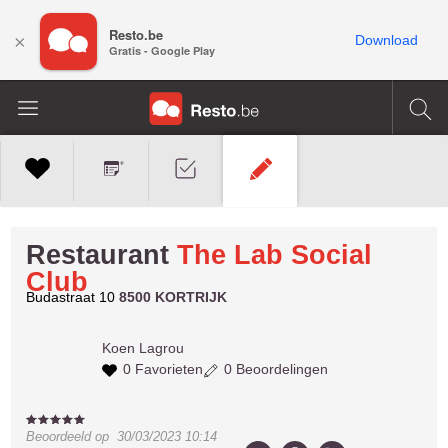
Resto.be
×
Download
Gratis - Google Play
Restaurant
The Lab Social
Club
Budastraat 10
8500 KORTRIJK
Koen
Lagrou
0 Favorieten
0 Beoordelingen
Beoordeeld op
30/03/2023 10:14