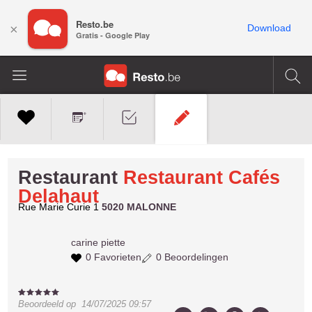
Resto.be
×
Download
Gratis - Google Play
Restaurant
Restaurant Cafés
Delahaut
Rue Marie Curie 1
5020 MALONNE
carine
piette
0 Favorieten
0 Beoordelingen
Beoordeeld op
14/07/2025 09:57