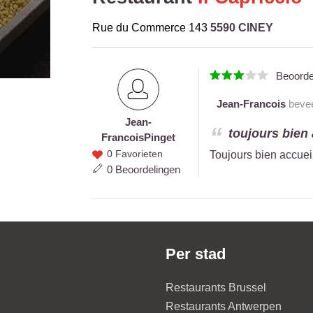
Rue du Commerce 143
5590 CINEY
Beoord
Jean-Francois
beveel
Jean-
Jean-
toujours bien a
Francois
Pinget
Francois
0 Favorieten
Toujours bien accueil
Pinget
0 Beoordelingen
Per stad
Restaurants Brussel
Restaurants Antwerpen