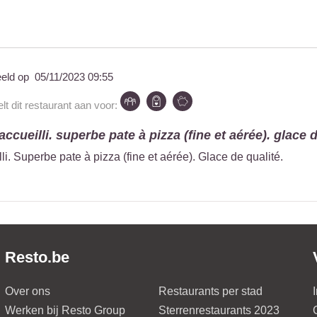
eeld op
05/11/2023 09:55
t dit restaurant aan voor:
ccueilli. superbe pate à pizza (fine et aérée). glace d.
li. Superbe pate à pizza (fine et aérée). Glace de qualité.
Resto.be
Over ons
Restaurants per stad
Werken bij Resto Group
Sterrenrestaurants 2023