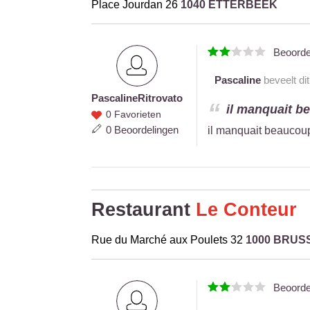
Place Jourdan 26
1040 ETTERBEEK
Beoord
Pascaline
beveelt dit
Pascaline
Ritrovato
Pascaline
il manquait be
0 Favorieten
Ritrovato
0 Beoordelingen
il manquait beaucoup 
Restaurant
Le Conteur
Rue du Marché aux Poulets 32
1000 BRUS
Beoord