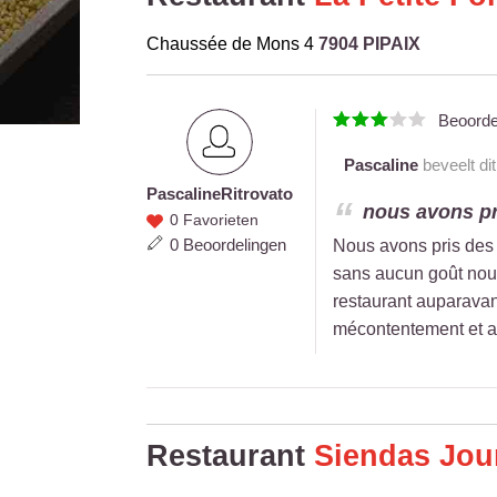
Chaussée de Mons 4
7904 PIPAIX
Beoord
Pascaline
beveelt dit
Pascaline
Ritrovato
Pascaline
nous avons pr
0 Favorieten
Ritrovato
0 Beoordelingen
Nous avons pris des
sans aucun goût nou
restaurant auparavan
mécontentement et au
Restaurant
Siendas Jou