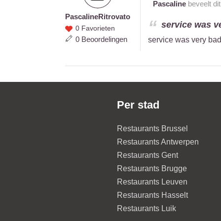
Pascaline
beveelt dit
Pascaline
Ritrovato
Pascaline
service was ve
0 Favorieten
Ritrovato
0 Beoordelingen
service was very ba
Per stad
Restaurants Brussel
Restaurants Antwerpen
Restaurants Gent
Restaurants Brugge
Restaurants Leuven
Restaurants Hasselt
Restaurants Luik