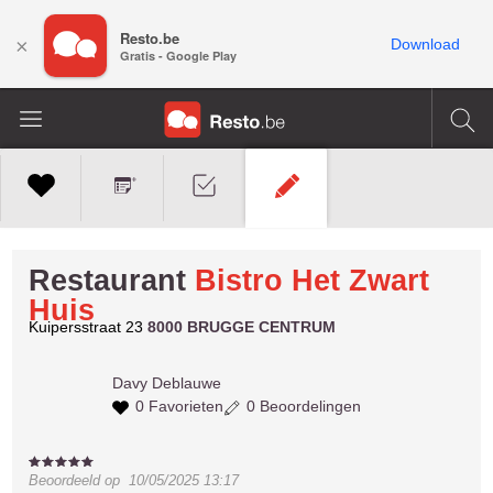
Resto.be
×
Download
Gratis - Google Play
Restaurant
Bistro Het Zwart
Huis
Kuipersstraat 23
8000 BRUGGE CENTRUM
Davy
Deblauwe
0 Favorieten
0 Beoordelingen
Beoordeeld op
10/05/2025 13:17