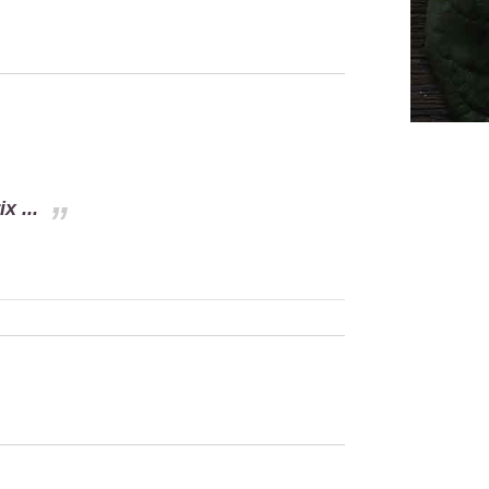
x ...