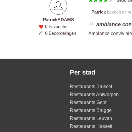
Beoord
Patrick
beveelt dit r
Patrick
ADAMS
Patrick
ambiance convi
0 Favorieten
ADAMS
0 Beoordelingen
Ambiance conviviale,
Per stad
Restaurants Brussel
Restaurants Antwerpen
Restaurants Gent
Restaurants Brugge
Restaurants Leuven
Restaurants Hasselt