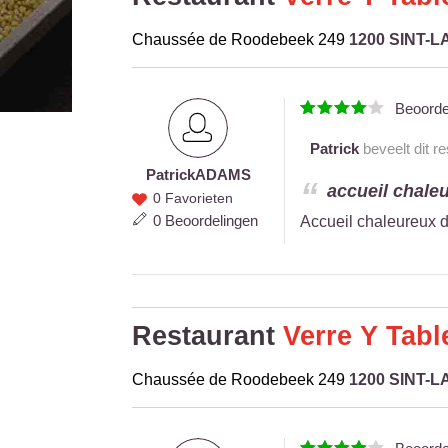
Chaussée de Roodebeek 249
1200 SINT
Beoord
Patrick
beveelt dit r
Patrick
ADAMS
Patrick
accueil chaleu
0 Favorieten
ADAMS
0 Beoordelingen
Accueil chaleureux d
Restaurant
Verre Y Tabl
Chaussée de Roodebeek 249
1200 SINT