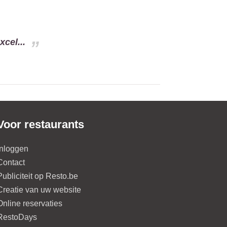
cel...
Voor restaurants
Inloggen
Contact
Publiciteit op Resto.be
Creatie van uw website
Online reservaties
RestoDays