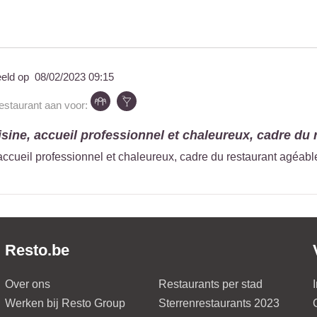
eeld op
08/02/2023 09:15
restaurant aan voor:
sine, accueil professionnel et chaleureux, cadre du r
accueil professionnel et chaleureux, cadre du restaurant agéabl
Resto.be
Over ons
Restaurants per stad
Werken bij Resto Group
Sterrenrestaurants 2023