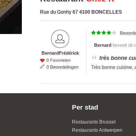
Rue du Gonhy 67
4100 BONCELLES
Beoord
Bernard
beveelt dit 
Bernard
Frédérick
Bernard
très bonne cui
0 Favorieten
Frédérick
0 Beoordelingen
Très bonne cuisine, 
Per stad
Restaurants Brussel
Restaurants Antwerpen