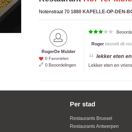
Notenstraat 70
1880 KAPELLE-OP-DEN-B
Beoord
Roger
beveelt dit re
Roger
De Mulder
Roger
lekker eten en
0 Favorieten
De
0 Beoordelingen
Lekker eten en vrien
Mulder
Per stad
Restaurants Brussel
Restaurants Antwerpen