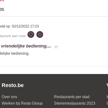
OS
eeld op
02/12/2022 17:23
staurant aan voor:
 vriendelijke bediening....
delijke bediening.
Resto.be
Over ons
Restaurants per stad
Werken bij Resto Group
Sterrenrestaurants 2023