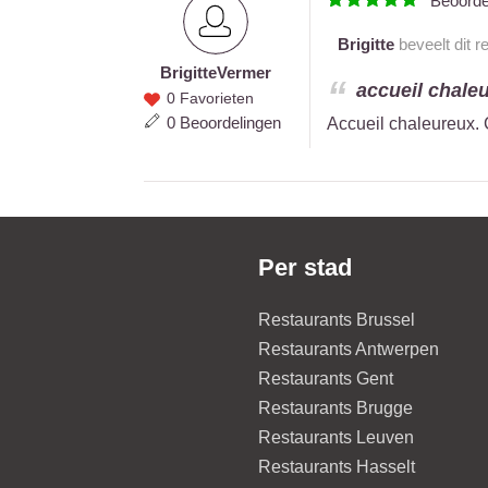
Beoord
Brigitte
beveelt dit r
Brigitte
Vermer
Brigitte
accueil chaleu
0 Favorieten
Vermer
0 Beoordelingen
Accueil chaleureux. C
Per stad
Restaurants Brussel
Restaurants Antwerpen
Restaurants Gent
Restaurants Brugge
Restaurants Leuven
Restaurants Hasselt