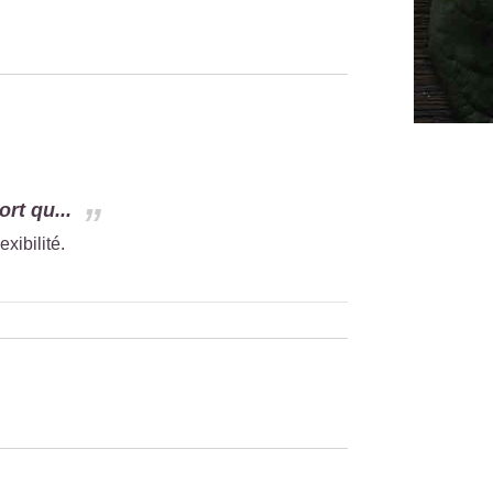
rt qu...
xibilité.