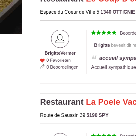
Espace du Coeur de Ville 5
1340 OTTIGNIE
Beoord
Brigitte
beveelt dit r
Brigitte
Vermer
Brigitte
accueil sympa
0 Favorieten
Vermer
0 Beoordelingen
Accueil sympathique. 
Restaurant
La Poele Va
Route de Saussin 39
5190 SPY