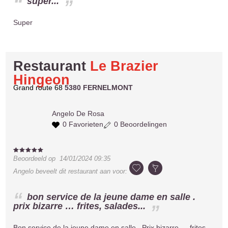
super...
Super
Restaurant
Le Brazier
Hingeon
Grand route 68
5380 FERNELMONT
Angelo
De Rosa
0 Favorieten
0 Beoordelingen
Beoordeeld op
14/01/2024 09:35
Angelo
beveelt dit restaurant aan voor:
bon service de la jeune dame en salle .
prix bizarre … frites, salades...
Bon service de la jeune dame en salle . Prix bizarre … frites,