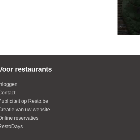
Voor restaurants
Inloggen
Contact
Publiciteit op Resto.be
Creatie van uw website
Online reservaties
RestoDays