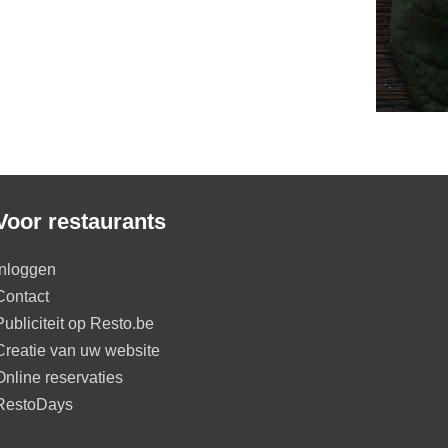
Voor restaurants
Inloggen
Contact
Publiciteit op Resto.be
Creatie van uw website
Online reservaties
RestoDays