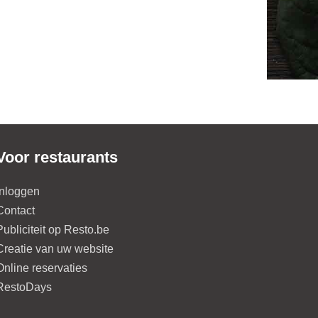
Voor restaurants
Inloggen
Contact
Publiciteit op Resto.be
Creatie van uw website
Online reservaties
RestoDays