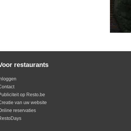
Voor restaurants
Inloggen
Contact
Publiciteit op Resto.be
Creatie van uw website
Online reservaties
RestoDays