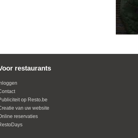
Voor restaurants
Inloggen
Contact
Publiciteit op Resto.be
Creatie van uw website
Online reservaties
RestoDays