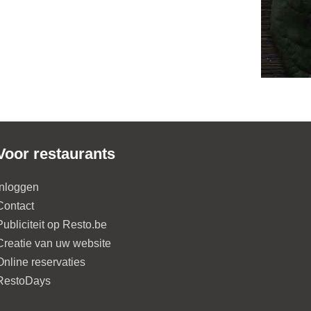
Voor restaurants
Inloggen
Contact
Publiciteit op Resto.be
Creatie van uw website
Online reservaties
RestoDays