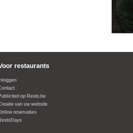
Voor restaurants
Inloggen
Contact
Publiciteit op Resto.be
Creatie van uw website
Online reservaties
RestoDays