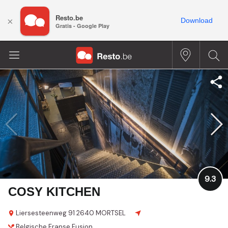
Resto.be
×
Download
Gratis - Google Play
9.3
COSY KITCHEN
Liersesteenweg 91
2640 MORTSEL
Belgische
Franse
Fusion