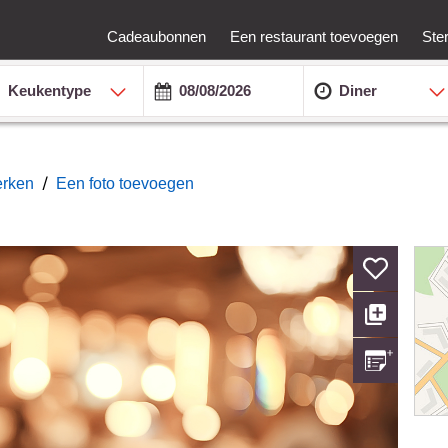
Cadeaubonnen
Een restaurant toevoegen
Ste
Keukentype
Diner
/
erken
Een foto toevoegen