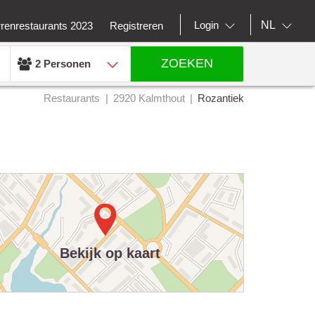
NL
Login
rrenrestaurants 2023
Registreren
ZOEKEN
2 Personen
Restaurants
2920 Kalmthout
Rozantiek
Bekijk op kaart