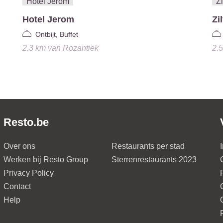
Hotel Jerom
Zi
Ontbijt, Buffet
2.3 km
van
Rozantiek
2.
Resto.be
Over ons
Restaurants per stad
Werken bij Resto Group
Sterrenrestaurants 2023
Privacy Policy
Contact
Help