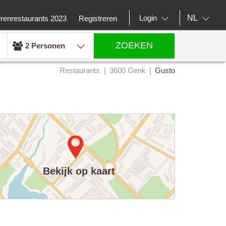
NL
Login
rrenrestaurants 2023
Registreren
ZOEKEN
2 Personen
Restaurants
3600 Genk
Gusto
Bekijk op kaart