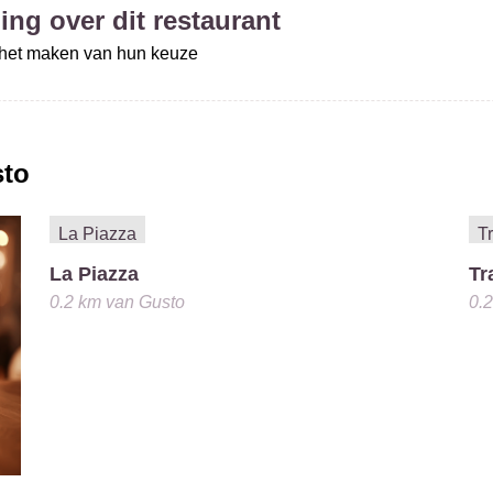
ing over dit restaurant
j het maken van hun keuze
to
La Piazza
Tr
0.2 km
van
Gusto
0.