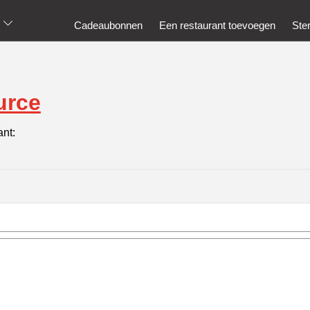
Cadeaubonnen
Een restaurant toevoegen
Ste
urce
ant: