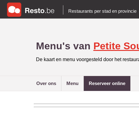
Restaurants per stad en provincie
Menu's van
Petite So
De kaart en menu voorgesteld door het restaur
over ons
menu
reserveer online