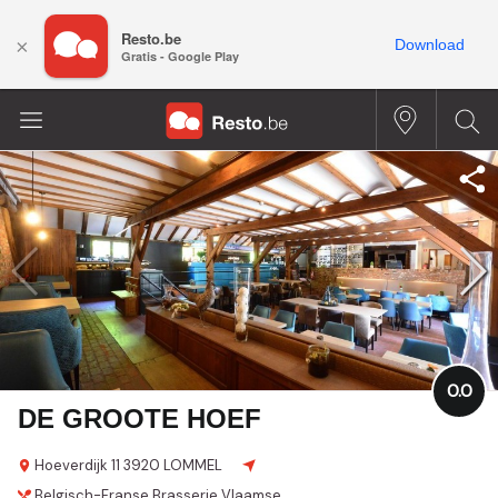
Resto.be
×
Download
Gratis - Google Play
0.0
DE GROOTE HOEF
Hoeverdijk 11
3920 LOMMEL
Belgisch-Franse
Brasserie
Vlaamse