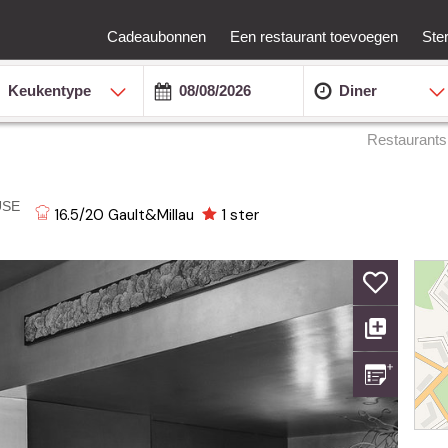
Cadeaubonnen
Een restaurant toevoegen
Ste
Keukentype
Diner
Restaurants
USE
16.5/20
Gault&Millau
1 ster