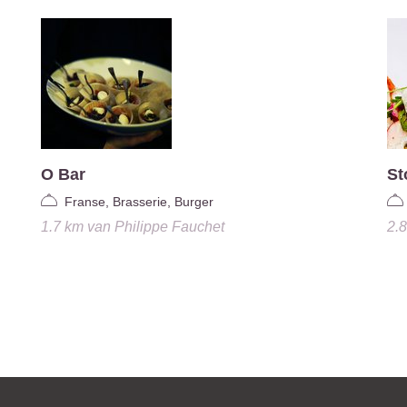
O Bar
St
Franse, Brasserie, Burger
1.7 km
van
Philippe Fauchet
2.