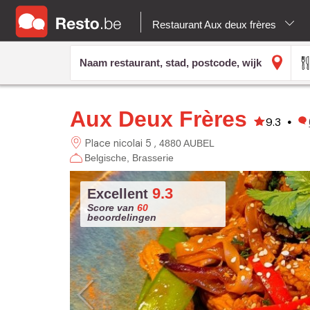
Restaurant Aux deux frères
Aux Deux Frères
9.3
•
Place nicolai 5
4880 AUBEL
Belgische
Brasserie
9.3
Excellent
Score van
60
beoordelingen