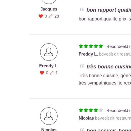
Jacques
bon rapport qualit
0
28
bon rapport qualité prix,
Beoordeeld 
Freddy L.
beveelt dit resta
Freddy L.
très bonne cuisine
0
1
Très bonne cuisine, génér
très sympathiques, je r
Beoordeeld 
Nicolas
beveelt dit restaur
Nicolas
bon accueil, bonne