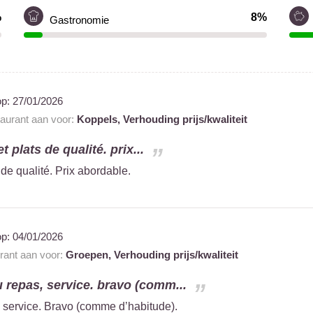
%
8%
Gastronomie
op:
27/01/2026
taurant aan voor:
Koppels,
Verhouding prijs/kwaliteit
t plats de qualité. prix...
 de qualité. Prix abordable.
op:
04/01/2026
urant aan voor:
Groepen,
Verhouding prijs/kwaliteit
u repas, service. bravo (comm...
, service. Bravo (comme d’habitude).