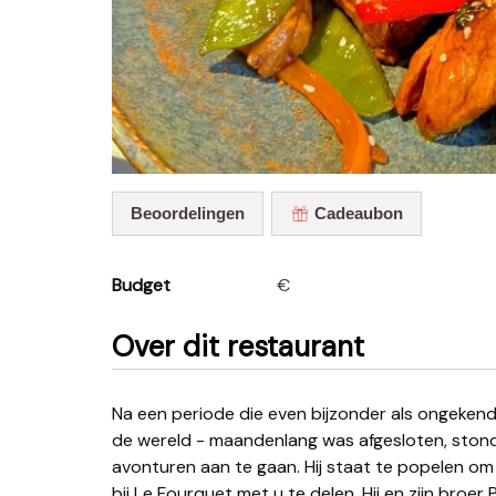
Beoordelingen
Cadeaubon
Budget
€
Over dit restaurant
Na een periode die even bijzonder als ongekend was, toen het Pays d'Aubel - en een groot deel van
de wereld - maandenlang was afgesloten, stond
avonturen aan te gaan. Hij staat te popelen om w
bij Le Fourquet met u te delen. Hij en zijn broe