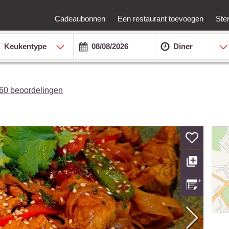
Cadeaubonnen
Een restaurant toevoegen
Ste
Keukentype
Diner
60
beoordelingen