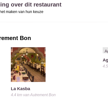
ing over dit restaurant
j het maken van hun keuze
rement Bon
Ag
4.
La Kasba
4.4 km
van
Autrement Bon