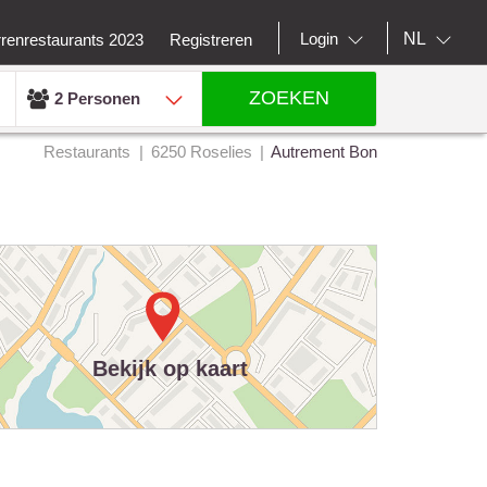
NL
Login
rrenrestaurants 2023
Registreren
ZOEKEN
2 Personen
Restaurants
6250 Roselies
Autrement Bon
Bekijk op kaart