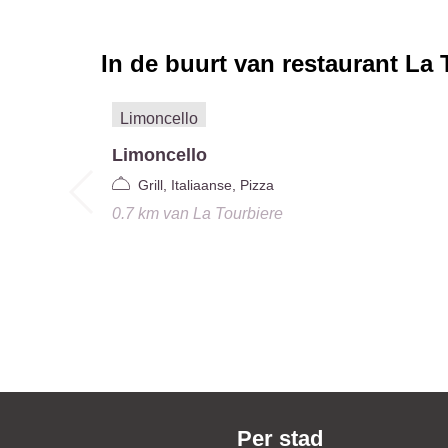
In de buurt van restaurant
La 
Limoncello
Grill, Italiaanse, Pizza
0.7 km
van
La Tourbiere
Per stad