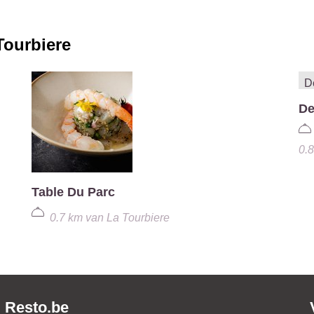
Tourbiere
De
0.
Table Du Parc
0.7 km
van
La Tourbiere
Resto.be