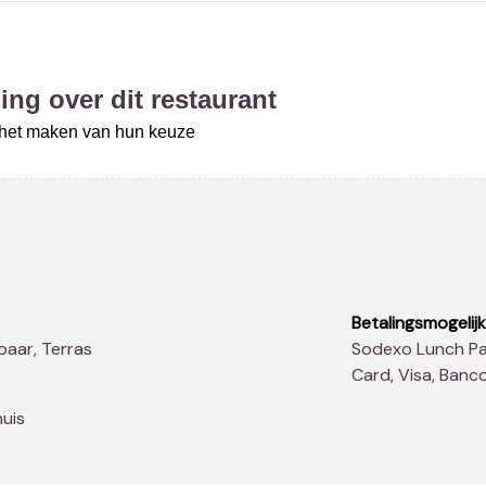
ing over dit restaurant
j het maken van hun keuze
Betalingsmogelij
baar, Terras
Sodexo Lunch Pass®, American Express, Diners Club, Master
Card, Visa, Ban
huis