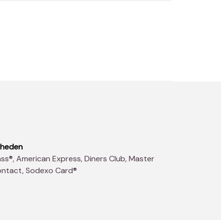
kheden
contact, Sodexo Card®