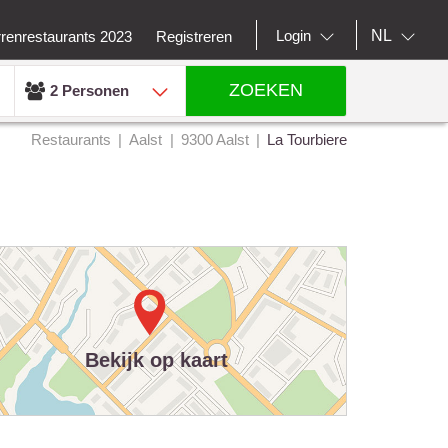
NL
Login
rrenrestaurants 2023
Registreren
ZOEKEN
2 Personen
Restaurants
Aalst
9300 Aalst
La Tourbiere
Bekijk op kaart