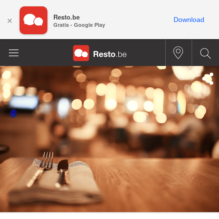
Resto.be
×
Download
Gratis - Google Play