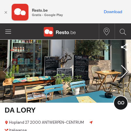
Resto.be
×
Download
Gratis - Google Play
0.0
DA LORY
Hopland 27
2000 ANTWERPEN-CENTRUM
Italiaanse