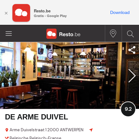
Resto.be
×
Download
Gratis - Google Play
9.2
DE ARME DUIVEL
Arme Duivelstraat 1
2000 ANTWERPEN
Belgische
Belgisch-Franse