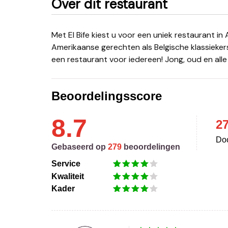
Over dit restaurant
Met El Bife kiest u voor een uniek restaurant in Antwerpen, waar we al 24 jaar lang zowel typisch Zuid-
Amerikaanse gerechten als Belgische klassiekers
een restaurant voor iedereen! Jong, oud en alle 
Beoordelingsscore
8.7
2
Doo
Gebaseerd op
279
beoordelingen
Service
Kwaliteit
Kader