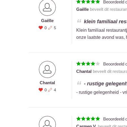
Beoordeeld 
Gaëlle
beveelt dit restaura
Gaëlle
klein familiaal re
0
5
Klein familiaal restaurant
onze laatste avond was, h
Beoordeeld 
Chantal
beveelt dit restaur
Chantal
- rustige gelegenh
0
4
- rustige gelegenheid - vr
Beoordeeld 
Carmen V.
beveelt dit rest