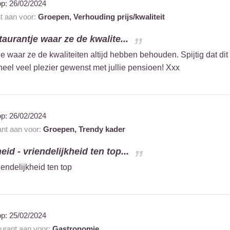
op:
26/02/2024
nt aan voor:
Groepen,
Verhouding prijs/kwaliteit
staurantje waar ze de kwalite...
je waar ze de kwaliteiten altijd hebben behouden. Spijtig dat dit
eel veel plezier gewenst met jullie pensioen! Xxx
op:
26/02/2024
ant aan voor:
Groepen,
Trendy kader
eid - vriendelijkheid ten top...
iendelijkheid ten top
op:
25/02/2024
aurant aan voor:
Gastronomie