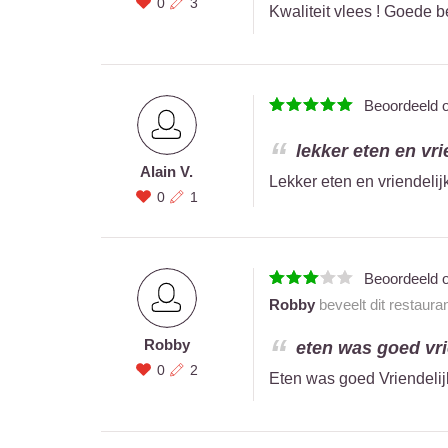
0
3
Kwaliteit vlees ! Goede b
Beoordeeld 
lekker eten en vri
Alain V.
Lekker eten en vriendelij
0
1
Beoordeeld 
Robby
beveelt dit restaura
Robby
eten was goed vri
0
2
Eten was goed Vriendeli