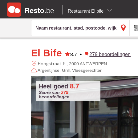
Restaurant El bife
El Bife
8.7
•
279
beoordelingen
Hoogstraat 5
2000 ANTWERPEN
Argentijnse
Grill
Vleesgerechten
8.7
Heel goed
Score van
279
beoordelingen