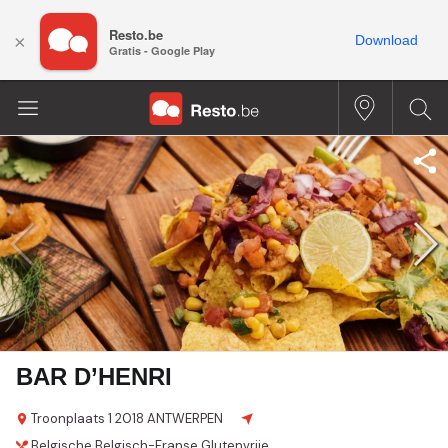
Resto.be
×
Download
Gratis - Google Play
BAR D’HENRI
Troonplaats 1
2018 ANTWERPEN
Belgische
Belgisch-Franse
Glutenvrije