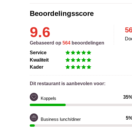
Beoordelingsscore
9.6
5
Doo
Gebaseerd op
564
beoordelingen
Service
Kwaliteit
Kader
Dit restaurant is aanbevolen voor:
35
Koppels
5
Business lunch/diner