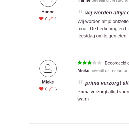
Hanne
beveelt dit restaura
Hanne
wij worden altijd o
0
1
Wij worden altijd ontzett
mooi. De bediening en het
feestdag om te genieten.
Beoordeeld 
Mieke
beveelt dit restauran
Mieke
prima verzorgt alti
0
6
Prima verzorgt altijd vrie
warm