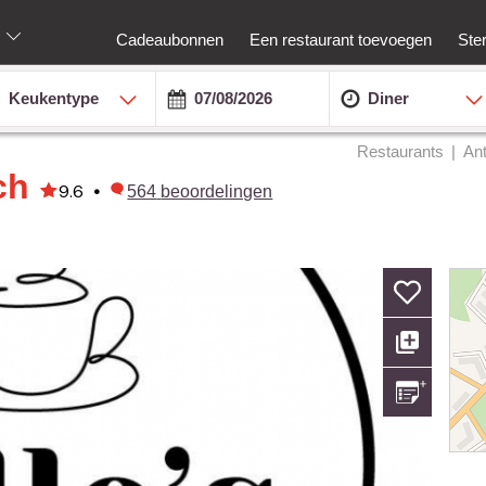
Cadeaubonnen
Een restaurant toevoegen
Ste
Keukentype
Diner
Restaurants
An
ch
9.6
•
564
beoordelingen