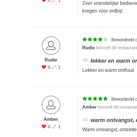
0
1
Zeer vriendelijke bedieni
kregen voor ontbijt
Beoordeeld 
Rudie
beveelt dit restauran
Rudie
lekker en warm on
0
1
Lekker en warm onthaal
Beoordeeld 
Amber
beveelt dit restaura
Amber
warm ontvangst, on
0
1
Warm ontvangst, ontzetten