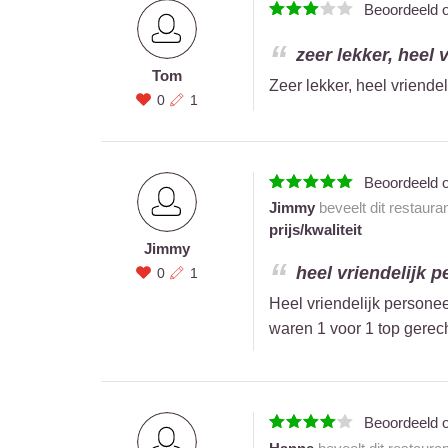
Beoordeeld 
zeer lekker, heel 
Tom
Zeer lekker, heel vriende
0
1
Beoordeeld 
Jimmy
beveelt dit restaura
prijs/kwaliteit
Jimmy
heel vriendelijk p
0
1
Heel vriendelijk persone
waren 1 voor 1 top gerech
Beoordeeld 