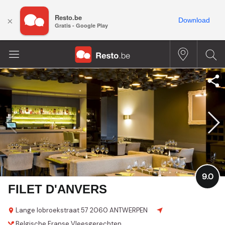
Resto.be
×
Download
Gratis - Google Play
9.0
FILET D'ANVERS
Lange lobroekstraat 57
2060 ANTWERPEN
Belgische
Franse
Vleesgerechten