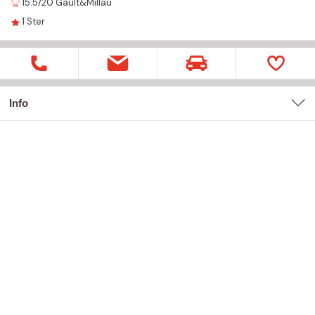
15.5/20
Gault&Millau
1
Ster
Info