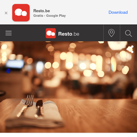
Resto.be
×
Download
Gratis - Google Play