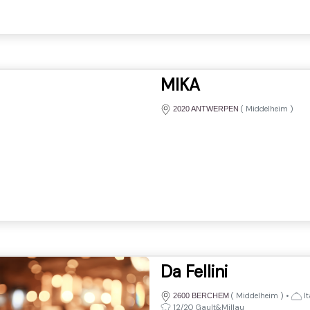
MIKA
(
Middelheim
)
2020 ANTWERPEN
Da Fellini
(
Middelheim
)
•
It
2600 BERCHEM
12/20 Gault&Millau