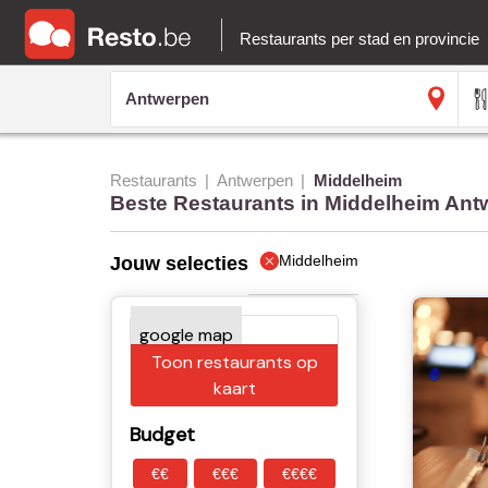
Restaurants per stad en provincie
Restaurants
Antwerpen
Middelheim
Beste Restaurants in Middelheim An
Middelheim
Jouw selecties
Toon restaurants op
kaart
Budget
€€
€€€
€€€€