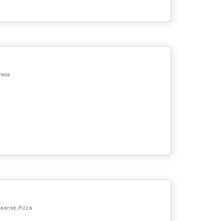
nese
iaanse, Pizza