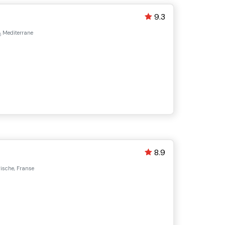
9.3
Mediterrane
8.9
ische, Franse