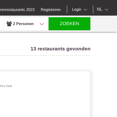
NL
Login
rrenrestaurants 2023
Registreren
ZOEKEN
2 Personen
13 restaurants gevonden
thy food