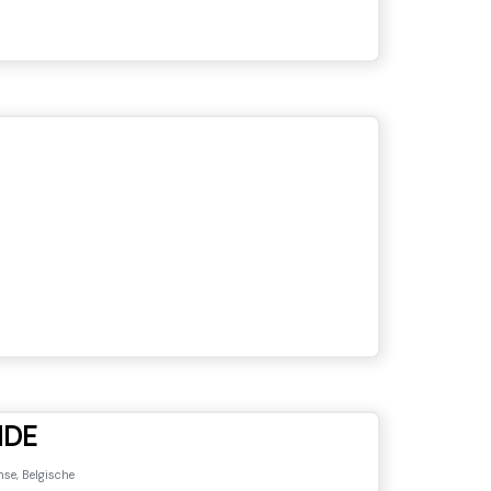
NDE
se, Belgische