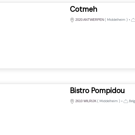
Cotmeh
(
Middelheim
)
•
2020 ANTWERPEN
Bistro Pompidou
(
Middelheim
)
•
Belg
2610 WILRIJK