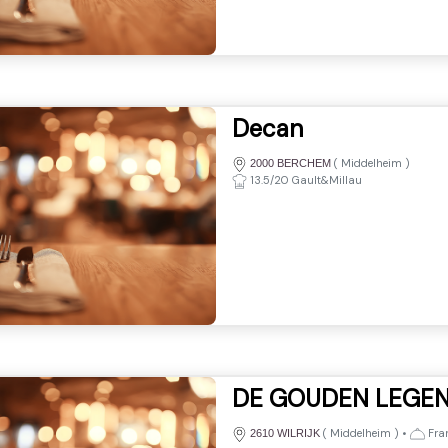
Decan
(
Middelheim
)
2000 BERCHEM
13.5/20 Gault&Millau
DE GOUDEN LEGE
(
Middelheim
)
•
Fran
2610 WILRIJK