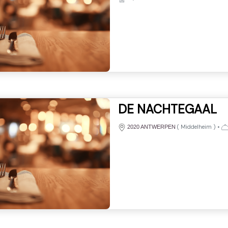
DE NACHTEGAAL
(
Middelheim
)
•
2020 ANTWERPEN