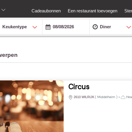
Cadeaubonnen
Een restaurant toevoegen
Ste
Keukentype
Diner
twerpen
Circus
(
Middelheim
)
•
Heal
2610 WILRIJK