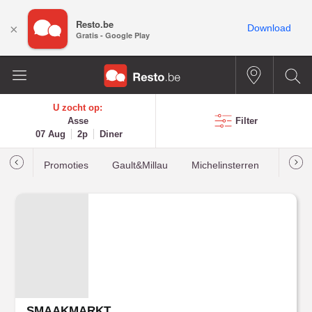
Resto.be
×
Download
Gratis - Google Play
U zocht op:
Asse
Filter
07 Aug
2p
Diner
Promoties
Gault&Millau
Michelinsterren
Meest
SMAAKMARKT