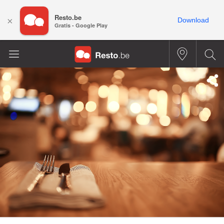
Resto.be
×
Download
Gratis - Google Play