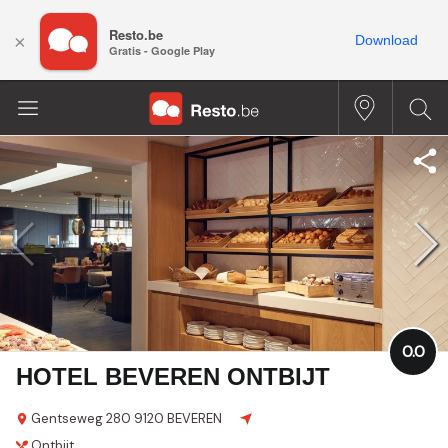
Resto.be
×
Download
Gratis - Google Play
0.0
HOTEL BEVEREN ONTBIJT
Gentseweg 280
9120 BEVEREN
Ontbijt