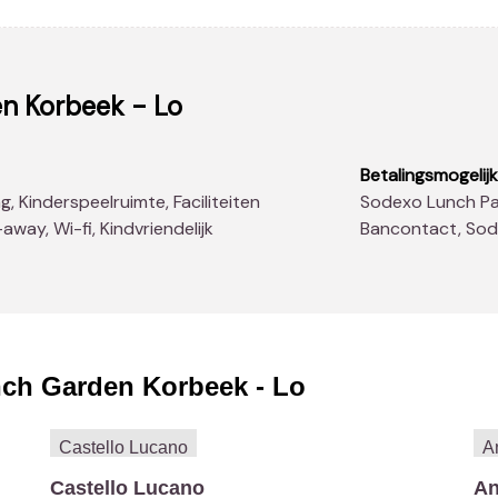
n Korbeek - Lo
Betalingsmogelij
Sodexo Lunch Pass®, American Express, Master Card, Visa,
away, Wi-fi, Kindvriendelijk
Bancontact, So
ch Garden Korbeek - Lo
Castello Lucano
An