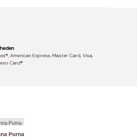
kheden
dexo Card®
na Purna
Sapori De