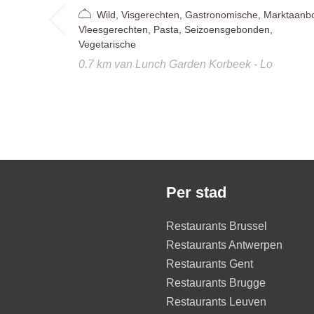
Wild, Visgerechten, Gastronomische, Marktaanb
Vleesgerechten, Pasta, Seizoensgebonden,
Vegetarische
0.7 km
van
Lunch Garden Korbeek - Lo
Per stad
Restaurants Brussel
Restaurants Antwerpen
Restaurants Gent
Restaurants Brugge
Restaurants Leuven