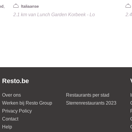
od,
Italiaanse
2.1 km
van
Lunch Garden Korbeek - Lo
2.
Resto.be
Over ons
Restaurants per stad
Werken bij Resto Group
Sterrenrestaurants 2023
Privacy Policy
Contact
Help