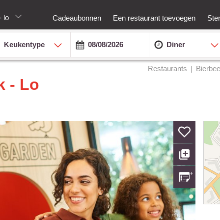
- lo
Cadeaubonnen
Een restaurant toevoegen
Ste
Keukentype
Diner
Restaurants
Bierbe
 - Lo