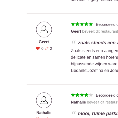
Beoordeeld 
Geert
beveelt dit restauran
Geert
zoals steeds een 
0
2
Zoals steeds een aangen
delicate en samen horend
bijpassende wijnen ware
Bedankt Jozefina en Joa
Beoordeeld 
Nathalie
beveelt dit restau
Nathalie
mooi, ruime parkin