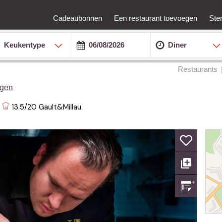
Cadeaubonnen
Een restaurant toevoegen
Ste
Keukentype
Diner
Restaurants
ngen
13.5/20
Gault&Millau