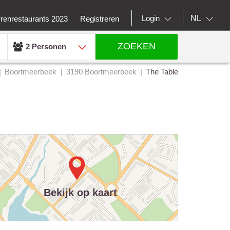
NL
Login
rrenrestaurants 2023
Registreren
ZOEKEN
2 Personen
Boortmeerbeek
3190 Boortmeerbeek
The Table
Bekijk op kaart