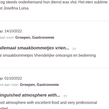
 Nog steeds onderbemand hun dienst was vlot. Het eten sublime
t Josefina Luisa
op:
14/10/2022
 aan voor:
Groepen,
Gastronomie
 allemaal smaakbommetjes vrien...
al smaakbommetjes Vriendelijke ontvangst en bediening
op:
01/10/2022
ant aan voor:
Groepen,
Gastronomie
tinguished atmosphere with...
hed atmosphere with excellent food and very professional
nded.