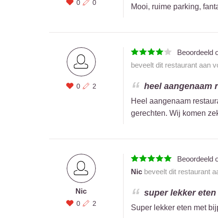
0
0
Mooi, ruime parking, fant
Beoordeeld 
beveelt dit restaurant aan 
heel aangenaam re
0
2
Heel aangenaam restauran
gerechten. Wij komen zek
Beoordeeld 
Nic
beveelt dit restaurant 
Nic
super lekker eten
0
2
Super lekker eten met bi