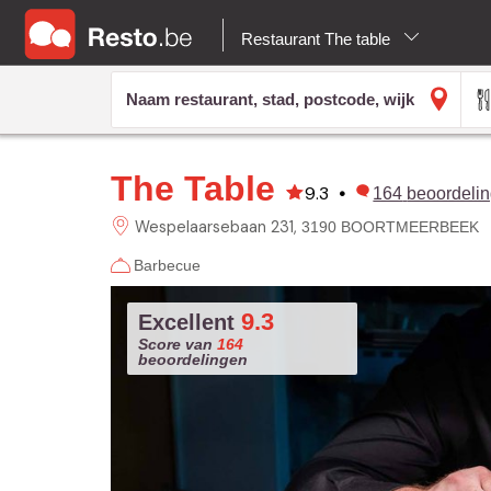
Restaurant The table
The Table
9.3
•
164
beoordeli
Wespelaarsebaan
231
3190 BOORTMEERBEEK
Barbecue
9.3
Excellent
Score van
164
beoordelingen