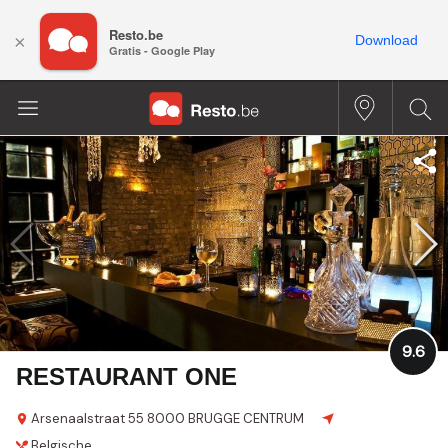
Resto.be
×
Download
Gratis - Google Play
9.6
RESTAURANT ONE
Arsenaalstraat 55
8000 BRUGGE CENTRUM
Belgische