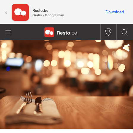
Resto.be
×
Download
Gratis - Google Play