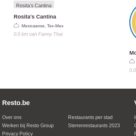
Rosita's Cantina
Mexicaanse, Tex-Mex
0.0 km
van
Fanny Thai
Mo
0.
Resto.be
Over ons
Restaurants per stad
Werken bij Resto Group
Sterrenrestaurants 2023
Privacy Policy