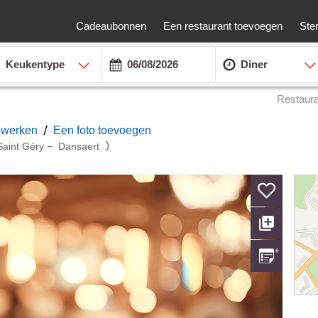
Cadeaubonnen
Een restaurant toevoegen
Ste
Keukentype
Diner
Restaur
/
ijwerken
Een foto toevoegen
-
)
Saint Géry
Dansaert