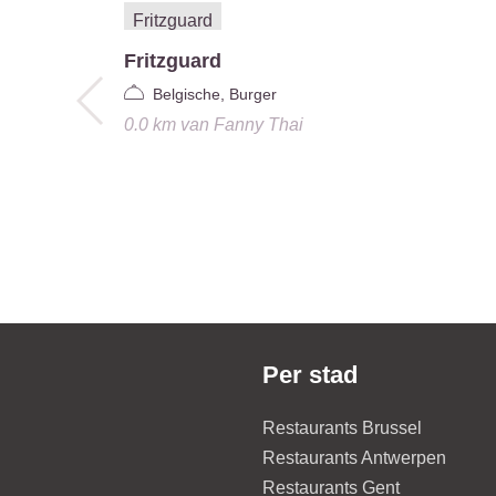
Fritzguard
Belgische, Burger
0.0 km
van
Fanny Thai
Per stad
Restaurants Brussel
Restaurants Antwerpen
Restaurants Gent