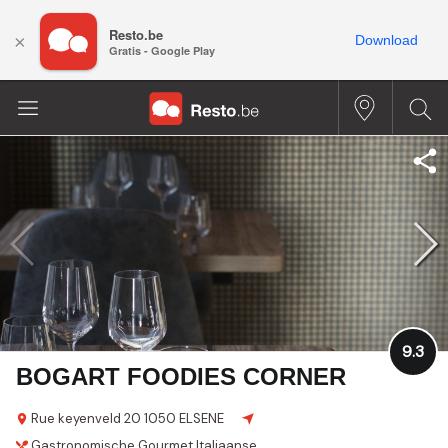
Resto.be
×
Download
Gratis - Google Play
9.3
BOGART FOODIES CORNER
Rue keyenveld 20
1050 ELSENE
Gastronomische
Gourmet
Italiaanse