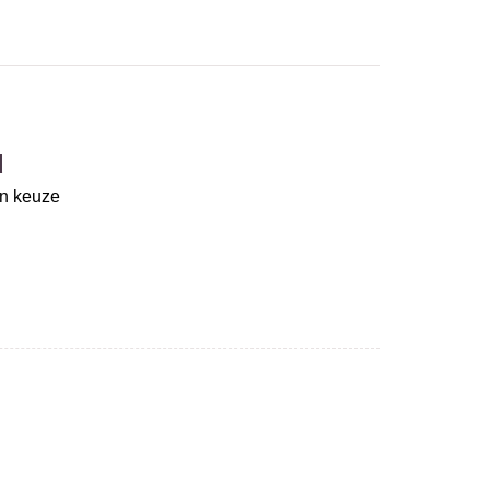
d
un keuze