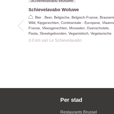
Schievelavabo Woluwe
Bier , Beer, Belgische, Belgisch-Franse, Brasseri
Wild, Kipgerechten, Continentale - Europese, Vlaams
Franse, Vleesgerechten, Mosselen, Ovenschotels,
Pasta, Streekgebonden, Veganistisch, Vegetarische
0.0 km
van
Le Schievelavabo
Per stad
Restaurants Brussel