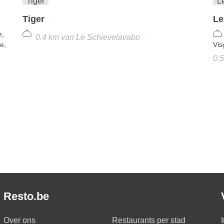
Tiger
Le
e,
0.4 km
van
Le Schievelavabo
e,
Vis
0.
Resto.be
Over ons
Restaurants per stad