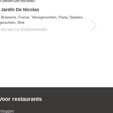
 Jardin De Nicolas
Osteria Z
Brasserie, Franse, Vleesgerechten, Pasta, Salades,
Bier , Bee
gerechten, Wok
Wijnbar
5 km
van
Le Schievelavabo
0.5 km
van
L
Voor restaurants
Inloggen