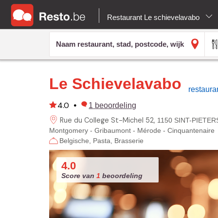
Restaurant Le schievelavabo
Le Schievelavabo
restaur
4.0
•
1
beoordeling
Rue du College St-Michel
52
1150 SINT-PIETE
Montgomery - Gribaumont - Mérode - Cinquantenaire
Belgische
Pasta
Brasserie
4.0
Score van
1
beoordeling