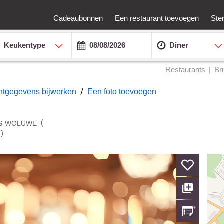
Cadeaubonnen
Een restaurant toevoegen
Ste
Keukentype
Diner
Restaurants
Br
/
antgegevens bijwerken
Een foto toevoegen
(
RS-WOLUWE
)