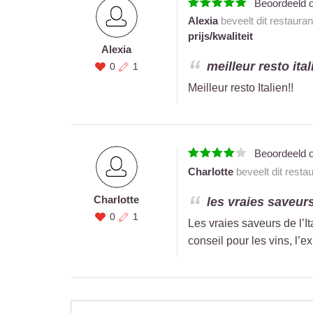
Beoordeeld 
Alexia
beveelt dit restaura
prijs/kwaliteit
Alexia
meilleur resto itali
0
1
Meilleur resto Italien!!
Beoordeeld 
Charlotte
beveelt dit resta
Charlotte
les vraies saveurs 
0
1
Les vraies saveurs de l’It
conseil pour les vins, l’ex