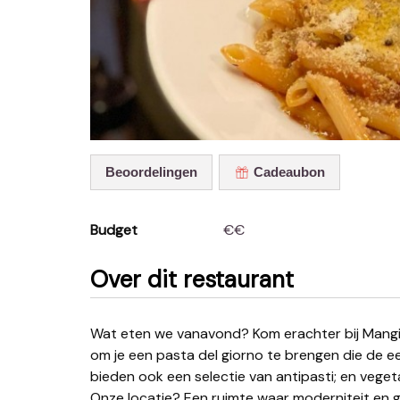
Beoordelingen
Cadeaubon
Budget
€€
Over dit restaurant
Wat eten we vanavond? Kom erachter bij Mangiavino! Onze chef haalt elke dag inspiratie van de markt
om je een pasta del giorno te brengen die de ee
bieden ook een selectie van antipasti; en vegetar
Onze locatie? Een ruimte waar moderniteit en g