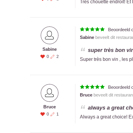
Très chouette endroit! Et 
Beoordeeld 
Sabine
beveelt dit restaura
Sabine
super très bon vin
0
2
Super très bon vin , les 
Beoordeeld 
Bruce
beveelt dit restauran
Bruce
always a great cho
0
1
Always a great choice! Exc