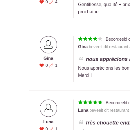
0
4
Gentillesse, qualité + prix
prochaine ...
Beoordeeld 
Gina
beveelt dit restaurant
Gina
nous apprécions le
0
1
Nous apprécions les bons 
Merci !
Beoordeeld 
Luna
beveelt dit restaurant
Luna
très chouette endro
0
1