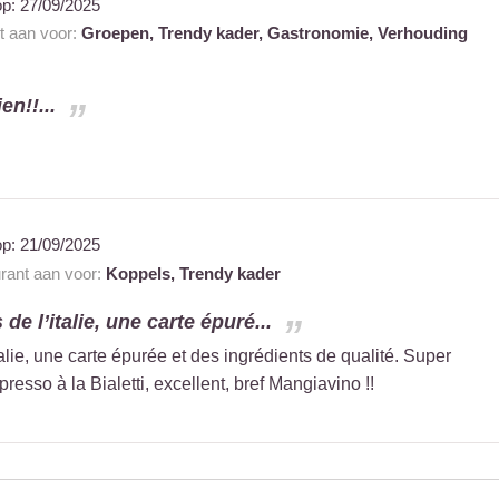
op:
27/09/2025
nt aan voor:
Groepen,
Trendy kader,
Gastronomie,
Verhouding
en!!...
op:
21/09/2025
urant aan voor:
Koppels,
Trendy kader
de l’italie, une carte épuré...
alie, une carte épurée et des ingrédients de qualité. Super
presso à la Bialetti, excellent, bref Mangiavino !!