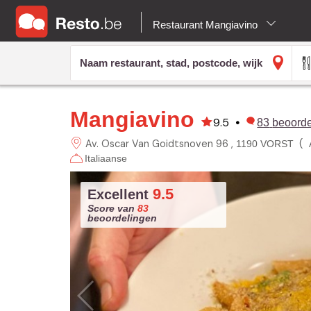
Restaurant Mangiavino
Mangiavino
9.5
•
83
beoorde
Av. Oscar Van Goidtsnoven 96
(
1190 VORST
Italiaanse
9.5
Excellent
Score van
83
beoordelingen