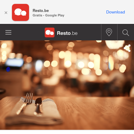
Resto.be
×
Download
Gratis - Google Play