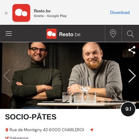
Resto.be
×
Download
Gratis - Google Play
9.1
SOCIO-PÂTES
Rue de Montigny 43
6000 CHARLEROI
Italiaanse