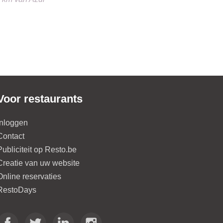
Voor restaurants
Inloggen
Contact
Publiciteit op Resto.be
Creatie van uw website
Online reservaties
RestoDays